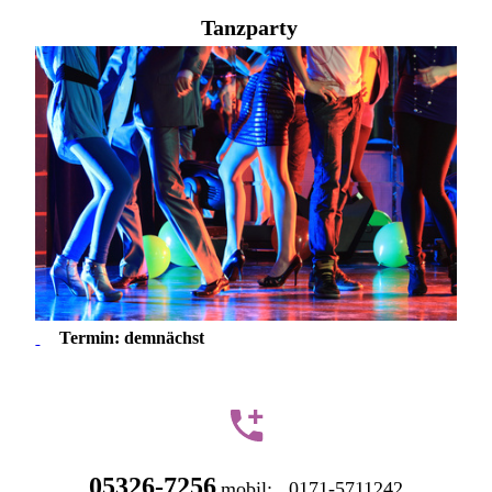
Tanzparty
Termin: demnächst
05326-7256
mobil: 0171-5711242